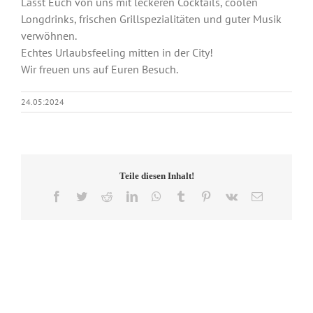
Lasst Euch von uns mit leckeren Cocktails, coolen
Longdrinks, frischen Grillspezialitäten und guter Musik
verwöhnen.
Echtes Urlaubsfeeling mitten in der City!
Wir freuen uns auf Euren Besuch.
24.05:2024
Teile diesen Inhalt!
Facebook
Twitter
Reddit
LinkedIn
WhatsApp
Tumblr
Pinterest
Vk
E-
Mail