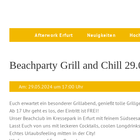
Zum
Inhalt
springen
Afterwork Erfurt
Neuigkeiten
Hoc
Zeige
grösseres
Bild
Beachparty Grill and Chill 29.
Am: 29.05.2024 um 17:00 Uhr
Euch erwartet ein besonderer Grillabend, genießt tolle Grillg
Ab 17 Uhr geht es los, der Eintritt ist FREI!
Unser Beachclub im Kressepark in Erfurt mit feinem Südsees
Lasst Euch von uns mit leckeren Cocktails, coolen Longdrinks
Echtes Urlaubsfeeling mitten in der City!