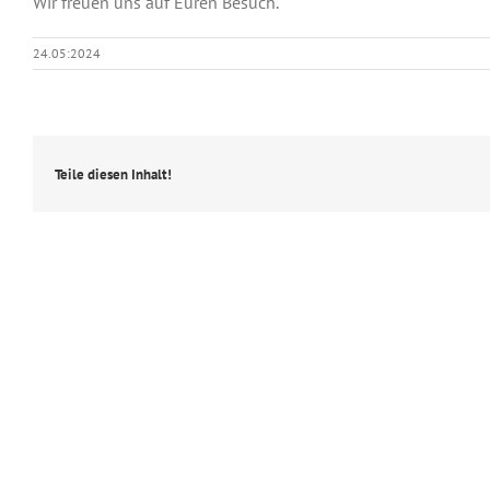
Wir freuen uns auf Euren Besuch.
24.05:2024
Teile diesen Inhalt!
MANDALA BEACHCLUB
NEWSL
Öffnungszeiten
Abonni
Nur in den Sommermonaten zur Afterwork
Wir in