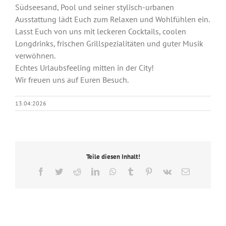
Südseesand, Pool und seiner stylisch-urbanen
Ausstattung lädt Euch zum Relaxen und Wohlfühlen ein.
Lasst Euch von uns mit leckeren Cocktails, coolen
Longdrinks, frischen Grillspezialitäten und guter Musik
verwöhnen.
Echtes Urlaubsfeeling mitten in der City!
Wir freuen uns auf Euren Besuch.
13.04:2026
Teile diesen Inhalt!
Facebook
Twitter
Reddit
LinkedIn
WhatsApp
Tumblr
Pinterest
Vk
E-
Mail